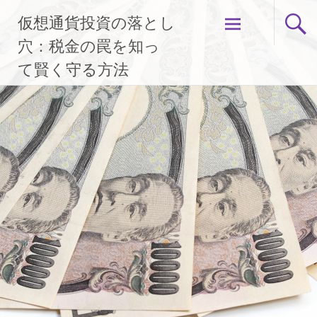
コ
仮想通貨投資の落とし
ン
テ
穴：税金の罠を知っ
ン
て賢く守る方法
ツ
へ
ス
キ
ッ
プ