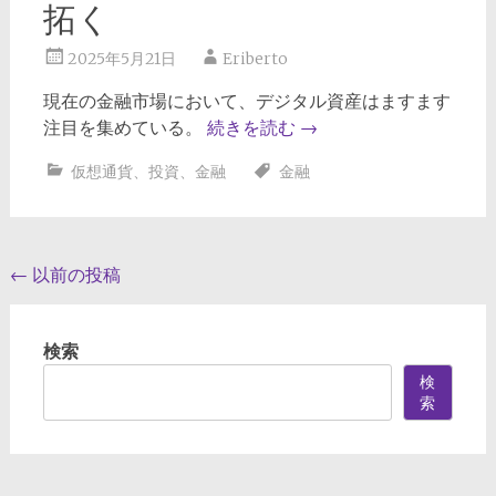
拓く
2025年5月21日
Eriberto
現在の金融市場において、デジタル資産はますます
注目を集めている。
続きを読む
→
仮想通貨
、
投資
、
金融
金融
投
←
以前の投稿
稿
ナ
検索
ビ
検
索
ゲ
ー
シ